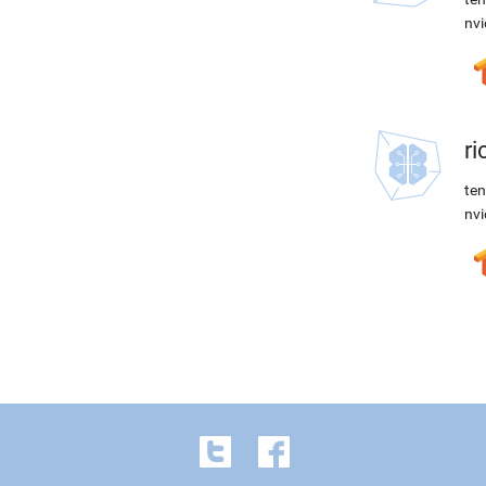
nvi
r
ten
nvi