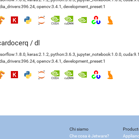
dia_drivers:396.24
,
opencv:3.4.1
,
development_preset:1
icardocerq
/
dl
sorflow:1.8.0
,
keras:2.1.2
,
python:3.6.3
,
jupyter_notebook:1.0.0
,
cuda:9.
dia_drivers:396.24
,
opencv:3.4.1
,
development_preset:1
Chi siamo
Product
Che cosa è Jetware?
Applian