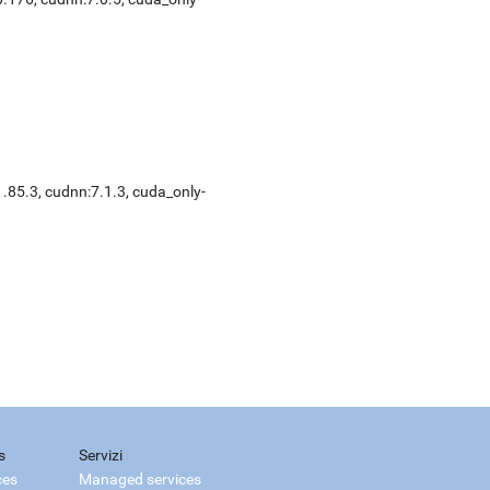
1.85.3
,
cudnn:7.1.3
,
cuda_only-
s
Servizi
ces
Managed services