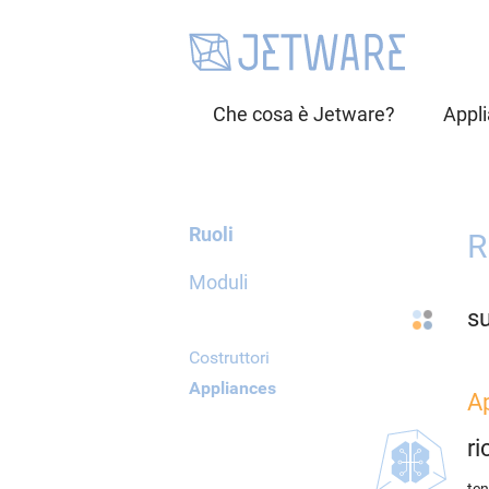
Che cosa è Jetware?
Appl
Ruoli
R
Moduli
s
Costruttori
Appliances
A
r
ten