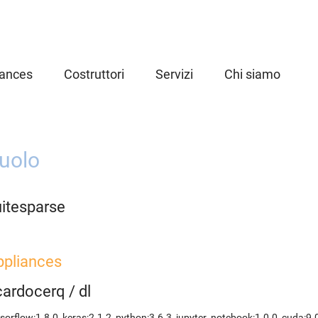
iances
Costruttori
Servizi
Chi siamo
uolo
uitesparse
ppliances
icardocerq
/
dl
sorflow:1.8.0
,
keras:2.1.2
,
python:3.6.3
,
jupyter_notebook:1.0.0
,
cuda:9.