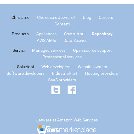
Chi siamo
Che cosa è Jetware?
Blog
Careers
Contatti
Products
Appliances
Costruttori
Repository
AWS AMIs
Data Science
Servizi
Managed services
Open source support
Professional services
Soluzioni
Web developers
Website owners
Software developers
Industrial/IoT
Hosting providers
SaaS providers
Jetware at Amazon Web Services