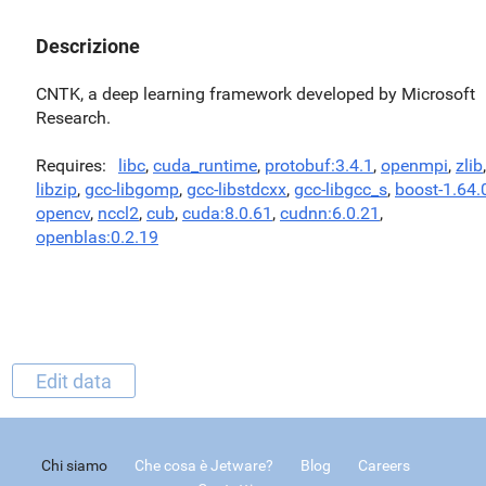
Descrizione
CNTK, a deep learning framework developed by Microsoft
Research.
Requires
libc
,
cuda_runtime
,
protobuf:3.4.1
,
openmpi
,
zlib
,
libzip
,
gcc-libgomp
,
gcc-libstdcxx
,
gcc-libgcc_s
,
boost-1.64.
opencv
,
nccl2
,
cub
,
cuda:8.0.61
,
cudnn:6.0.21
,
openblas:0.2.19
Edit data
Chi siamo
Che cosa è Jetware?
Blog
Careers