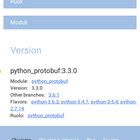
Ruoli
Moduli
Version
python_protobuf:3.3.0
Module
python_protobuf
Version
3.3.0
Other branches
3.6.1
Flavors
python-3.6.3
,
python-3.4.7
,
python-3.5.4
,
python-
2.7.14
Ruolo
python_protobuf
Chi siamo
Che cosa è Jetware?
Blog
Careers