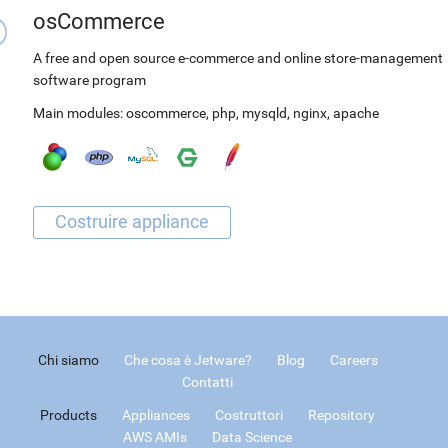
osCommerce
A free and open source e-commerce and online store-management
software program
Main modules:
oscommerce
,
php
,
mysqld
,
nginx
,
apache
Chi siamo
Che cosa è Jetware?
Blog
Careers
Contatti
Products
Appliances
Costruttori
Repository
AWS AMIs
Data Science