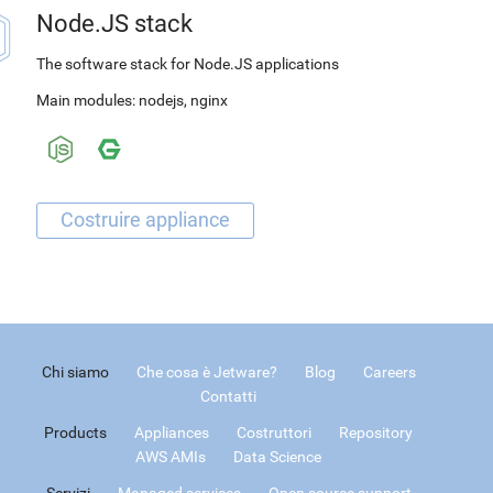
Node.JS stack
The software stack for Node.JS applications
Main modules:
nodejs
,
nginx
Chi siamo
Che cosa è Jetware?
Blog
Careers
Contatti
Products
Appliances
Costruttori
Repository
AWS AMIs
Data Science
Servizi
Managed services
Open source support