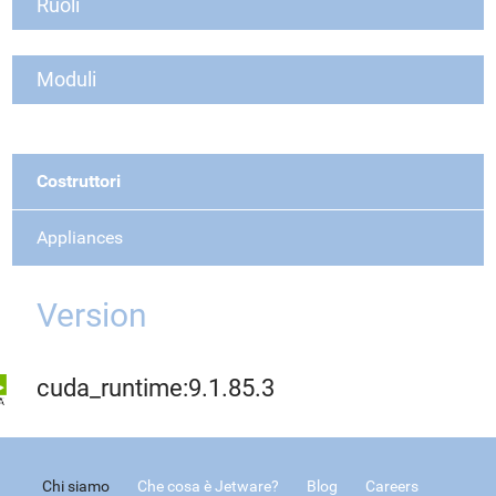
Ruoli
Moduli
Costruttori
Appliances
Version
cuda_runtime:9.1.85.3
Chi siamo
Che cosa è Jetware?
Blog
Careers