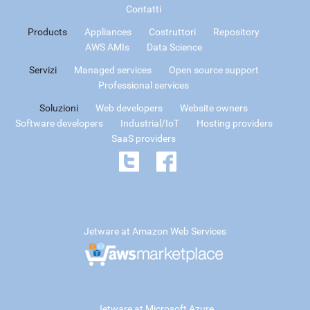
Contatti
Products
Appliances
Costruttori
Repository
AWS AMIs
Data Science
Servizi
Managed services
Open source support
Professional services
Soluzioni
Web developers
Website owners
Software developers
Industrial/IoT
Hosting providers
SaaS providers
Jetware at Amazon Web Services
Jetware at Microsoft Azure