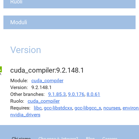
Ruoli
Moduli
Version
cuda_compiler:9.2.148.1
Module
cuda_compiler
Version
9.2.148.1
Other branches
9.1.85.3
,
9.0.176
,
8.0.61
Ruolo
cuda_compiler
Requires
libc
,
gcc-libstdcxx
,
gcc-libgcc_s
,
ncurses
,
environ
nvidia_drivers
Chi siamo
Che cosa è Jetware?
Blog
Careers