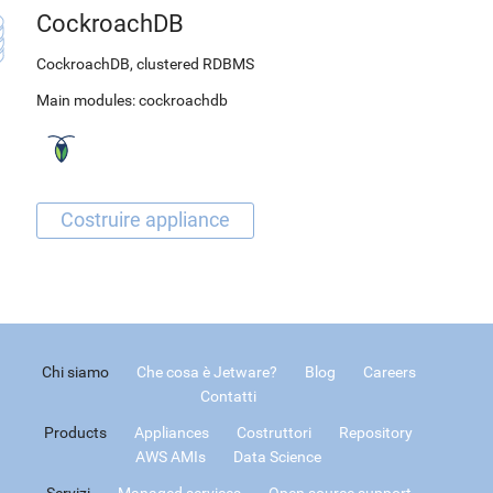
CockroachDB
CockroachDB, clustered RDBMS
Main modules:
cockroachdb
Chi siamo
Che cosa è Jetware?
Blog
Careers
Contatti
Products
Appliances
Costruttori
Repository
AWS AMIs
Data Science
Servizi
Managed services
Open source support