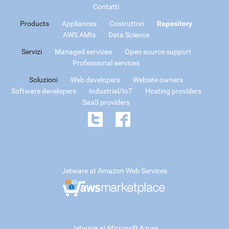
Contatti
Products
Appliances
Costruttori
Repository
AWS AMIs
Data Science
Servizi
Managed services
Open source support
Professional services
Soluzioni
Web developers
Website owners
Software developers
Industrial/IoT
Hosting providers
SaaS providers
Jetware at Amazon Web Services
Jetware at Microsoft Azure