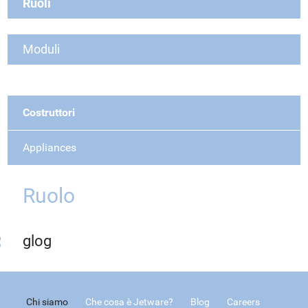
Ruoli
Moduli
Costruttori
Appliances
Ruolo
glog
Chi siamo
Che cosa è Jetware?
Blog
Careers