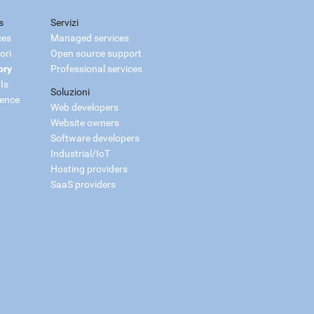
s
Servizi
ces
Managed services
ori
Open source support
ory
Professional services
Is
Soluzioni
ience
Web developers
Website owners
Software developers
Industrial/IoT
Hosting providers
SaaS providers