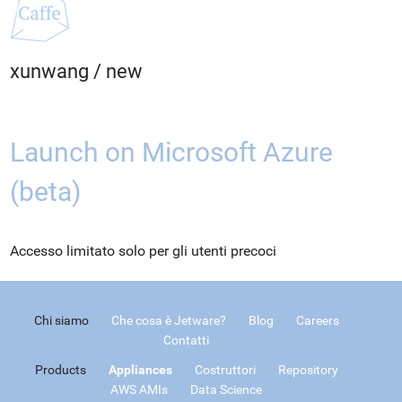
xunwang
/
new
Launch on Microsoft Azure
(beta)
Accesso limitato solo per gli utenti precoci
Chi siamo
Che cosa è Jetware?
Blog
Careers
Contatti
Products
Appliances
Costruttori
Repository
AWS AMIs
Data Science