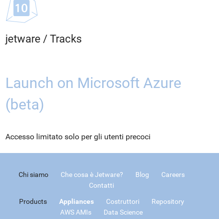
jetware
/
Tracks
Launch on Microsoft Azure
(beta)
Accesso limitato solo per gli utenti precoci
Chi siamo
Che cosa è Jetware?
Blog
Careers
Contatti
Products
Appliances
Costruttori
Repository
AWS AMIs
Data Science