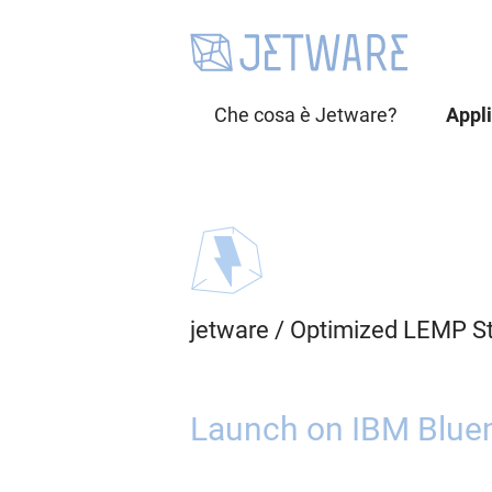
Che cosa è Jetware?
Appl
jetware
/
Optimized LEMP S
Launch on IBM Bluem