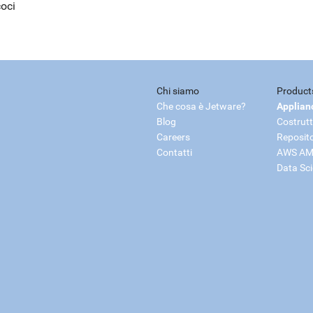
coci
Chi siamo
Product
Che cosa è Jetware?
Applian
Blog
Costrutt
Careers
Reposit
Contatti
AWS AM
Data Sc