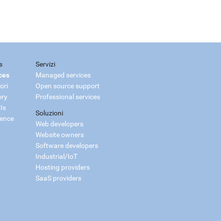
s
Servizi
ces
Managed services
ori
Open source support
ory
Professional services
Is
Soluzioni
ience
Web developers
Website owners
Software developers
Industrial/IoT
Hosting providers
SaaS providers