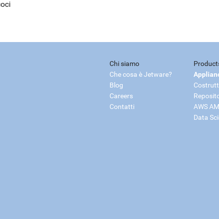
coci
Chi siamo
Product
Che cosa è Jetware?
Applian
Blog
Costrutt
Careers
Reposit
Contatti
AWS AM
Data Sc