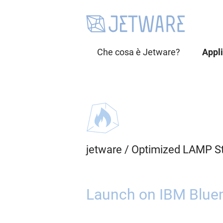
Che cosa è Jetware?
Appl
jetware
/
Optimized LAMP S
Launch on IBM Bluem