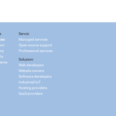
s
Servizi
ces
Managed services
ori
Open source support
ory
Professional services
Is
Soluzioni
ience
Web developers
Website owners
Software developers
Industrial/IoT
Hosting providers
SaaS providers