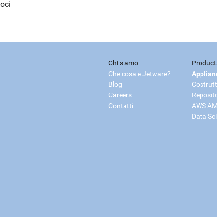
coci
Chi siamo
Product
Che cosa è Jetware?
Applian
Blog
Costrutt
Careers
Reposit
Contatti
AWS AM
Data Sc