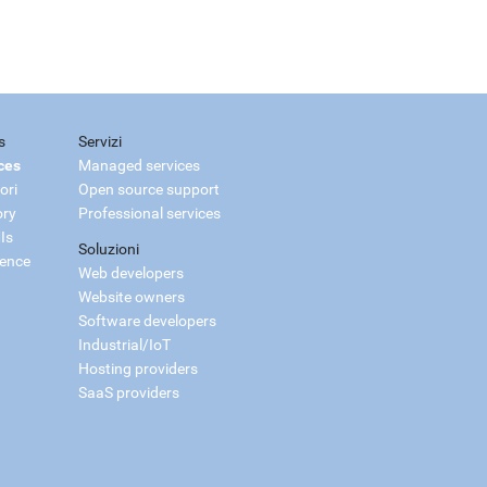
s
Servizi
ces
Managed services
ori
Open source support
ory
Professional services
Is
Soluzioni
ience
Web developers
Website owners
Software developers
Industrial/IoT
Hosting providers
SaaS providers