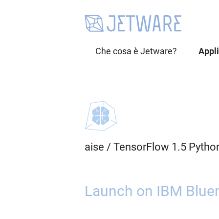
Che cosa è Jetware?
Appl
aise
/
TensorFlow 1.5 Pytho
Launch on IBM Bluem