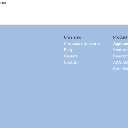
coci
Chi siamo
Product
Che cosa è Jetware?
Applian
Blog
Costrutt
Careers
Reposit
Contatti
AWS AM
Data Sc