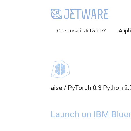
Che cosa è Jetware?
Appl
aise
/
PyTorch 0.3 Python 2
Launch on IBM Bluem