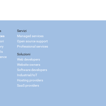
s
Servizi
ces
Managed services
ori
Open source support
ory
Professional services
Is
Soluzioni
ience
Web developers
Website owners
Software developers
Industrial/IoT
Hosting providers
SaaS providers