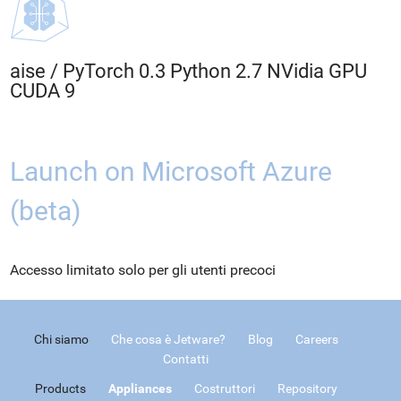
aise
/
PyTorch 0.3 Python 2.7 NVidia GPU
CUDA 9
Launch on Microsoft Azure
(beta)
Accesso limitato solo per gli utenti precoci
Chi siamo
Che cosa è Jetware?
Blog
Careers
Contatti
Products
Appliances
Costruttori
Repository