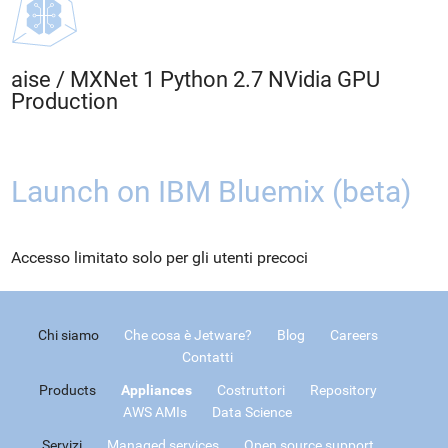
aise
/
MXNet 1 Python 2.7 NVidia GPU
Production
Launch on IBM Bluemix (beta)
Accesso limitato solo per gli utenti precoci
Chi siamo
Che cosa è Jetware?
Blog
Careers
Contatti
Products
Appliances
Costruttori
Repository
AWS AMIs
Data Science
Servizi
Managed services
Open source support